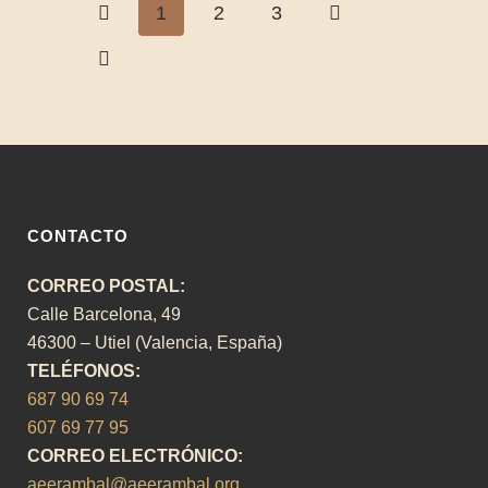
1
2
3
CONTACTO
CORREO POSTAL:
Calle Barcelona, 49
46300 – Utiel (Valencia, España)
TELÉFONOS:
687 90 69 74
607 69 77 95
CORREO ELECTRÓNICO:
aeerambal@aeerambal.org