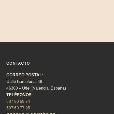
RAMBAL” LLEVA EL TALENTO DE
LOS CENTROS EDUCATIVOS AL
ESCENARIO DEL TEATRO RAMBAL
DE UTIEL
CONTACTO
CORREO POSTAL:
Calle Barcelona, 49
46300 – Utiel (Valencia, España)
TELÉFONOS:
687 90 69 74
607 69 77 95