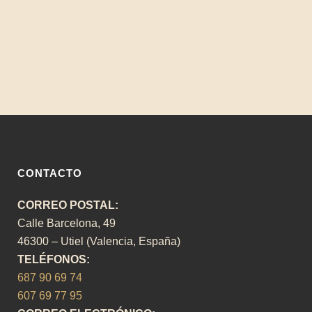
RAMBAL” LLEVA EL TALENTO DE
LOS CENTROS EDUCATIVOS AL
ESCENARIO DEL TEATRO RAMBAL
DE UTIEL
CONTACTO
CORREO POSTAL:
Calle Barcelona, 49
46300 – Utiel (Valencia, España)
TELÉFONOS:
687 90 69 74
607 69 77 95