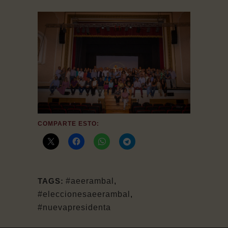
COMPARTE ESTO:
TAGS:
#aeerambal
,
#eleccionesaeerambal
,
#nuevapresidenta