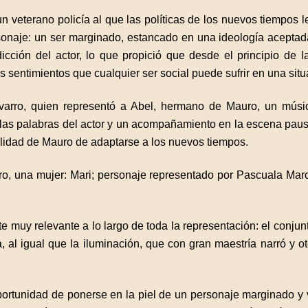
 veterano policía al que las políticas de los nuevos tiempos le
rsonaje: un ser marginado, estancado en una ideología aceptad
dicción del actor, lo que propició que desde el principio de 
os sentimientos que cualquier ser social puede sufrir en una situa
avarro, quien representó a Abel, hermano de Mauro, un músico
n las palabras del actor y un acompañamiento en la escena paus
ilidad de Mauro de adaptarse a los nuevos tiempos.
ro, una mujer: Mari; personaje representado por Pascuala March
nte muy relevante a lo largo de toda la representación: el conj
, al igual que la iluminación, que con gran maestría narró y
oportunidad de ponerse en la piel de un personaje marginado y vi